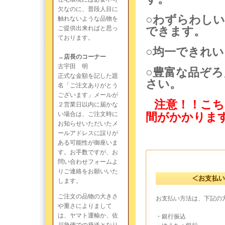
欠なのに、普段人目に
○わずらわし
触れないような品物を
ご提供出来ればと思っ
できます。
ております。
○均一できれ
→店長のコーナー
古宇田 明
○豊富な品ぞ
正式な金額を記した題
さい。
名「ご注文ありがとう
ございます」メールが
注意！！こち
２営業日以内に届かな
い場合は、ご注文時に
間がかかりま
お知らせいただいたメ
ールアドレスに誤りが
ある可能性が御座いま
す。お手数ですが、お
問い合わせフォームよ
りご連絡をお願いいた
します。
ご注文の品物の大きさ
お支払い方法は、下記の
や重さによりまして
は、ヤマト運輸か、佐
・銀行振込