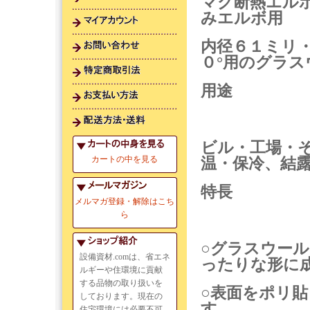
マグ断熱エルボ 
みエルボ用
内径６１ミリ
０°用のグラ
用途
ビル・工場・
カートの中を見る
温・保冷、結
特長
メルマガ登録・解除はこち
ら
○グラスウー
設備資材.comは、省エネ
ったりな形に
ルギーや住環境に貢献
する品物の取り扱いを
○表面をポリ
しております。現在の
す。
住宅環境には必要不可