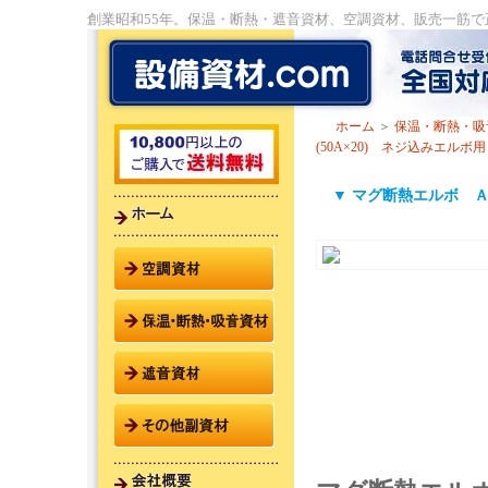
創業昭和55年。保温・断熱・遮音資材、空調資材、販売一筋
ホーム
＞
保温・断熱・吸
(50A×20) ネジ込みエルボ用
▼ マグ断熱エルボ ＡＬ