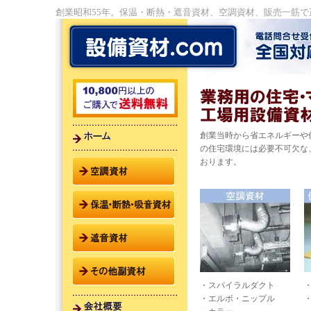
創業昭和55年。保温・断熱・遮音資材、空調資材、販売一筋
創業当時から省エネルギーや
の住宅環境には必要不可欠な
おります。
・スパイラルダクト
・エルボ・ニップル