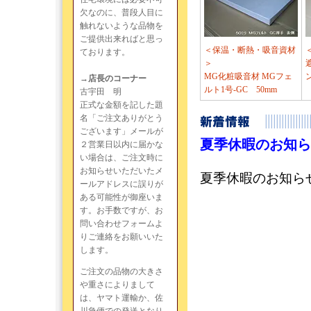
欠なのに、普段人目に
触れないような品物を
ご提供出来ればと思っ
＜保温・断熱・吸音資材
ております。
＞
MG化粧吸音材 MGフェ
→店長のコーナー
ルト1号-GC 50mm
古宇田 明
正式な金額を記した題
名「ご注文ありがとう
ございます」メールが
２営業日以内に届かな
い場合は、ご注文時に
お知らせいただいたメ
ールアドレスに誤りが
ある可能性が御座いま
す。お手数ですが、お
問い合わせフォームよ
りご連絡をお願いいた
します。
ご注文の品物の大きさ
や重さによりまして
は、ヤマト運輸か、佐