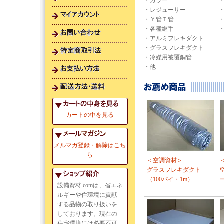
・カラー
・レジューサー
・Ｙ管Ｔ管
・各種継手
・アルミフレキダクト
・グラスフレキダクト
・冷媒用被覆銅管
・他
カートの中を見る
メルマガ登録・解除はこち
ら
＜空調資材＞
グラスフレキダクト
（100パイ・1m）
ー
設備資材.comは、省エネ
ルギーや住環境に貢献
する品物の取り扱いを
しております。現在の
住宅環境には必要不可