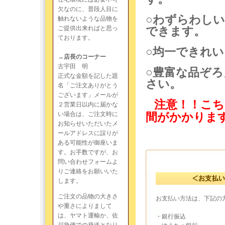
欠なのに、普段人目に
○わずらわし
触れないような品物を
ご提供出来ればと思っ
できます。
ております。
○均一できれ
→店長のコーナー
古宇田 明
○豊富な品ぞ
正式な金額を記した題
さい。
名「ご注文ありがとう
ございます」メールが
注意！！こち
２営業日以内に届かな
い場合は、ご注文時に
間がかかりま
お知らせいただいたメ
ールアドレスに誤りが
ある可能性が御座いま
す。お手数ですが、お
問い合わせフォームよ
りご連絡をお願いいた
します。
ご注文の品物の大きさ
お支払い方法は、下記の
や重さによりまして
は、ヤマト運輸か、佐
・銀行振込