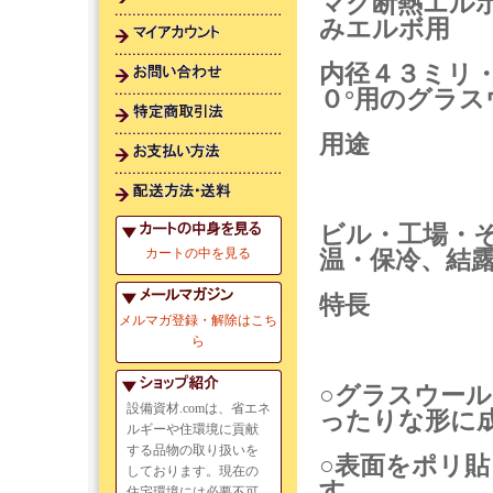
マグ断熱エルボ 
みエルボ用
内径４３ミリ
０°用のグラ
用途
ビル・工場・
カートの中を見る
温・保冷、結
特長
メルマガ登録・解除はこち
ら
○グラスウー
設備資材.comは、省エネ
ったりな形に
ルギーや住環境に貢献
する品物の取り扱いを
○表面をポリ
しております。現在の
す。
住宅環境には必要不可