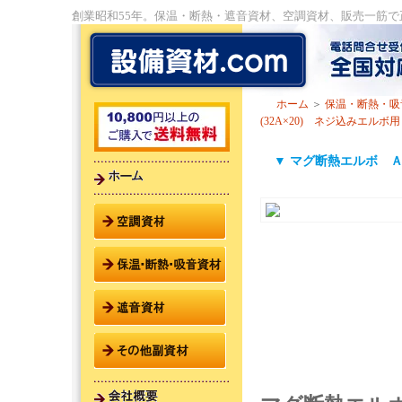
創業昭和55年。保温・断熱・遮音資材、空調資材、販売一筋
ホーム
＞
保温・断熱・吸
(32A×20) ネジ込みエルボ用
▼ マグ断熱エルボ ＡＬ