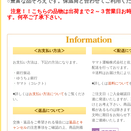
○豊富な品ぞろえです。保温筒と合わせてご利用く
注意！！こちらの品物は出荷まで２～３営業日お
す。何卒ご了承下さい。
お支払い方法は、下記の方法になります。
ヤマト運輸株式会社と佐
配送を行っております。
・銀行振込
※送料はお届け先により
・ゆうちょ銀行
・ヤマト（コレクト）
■詳しくは
送料について
■詳しくは
お支払い方法について
をご覧くださ
ご注文日（ご入金確認日
い。
速に発送いたしますが、
けとお考え下さい。商品
載があるものは除きます
文時に期日をお知らせ下
途ご連絡いたします。
交換・返品をご希望される場合には
返品とキ
ャンセル
の注意事項をご確認の上、商品到着