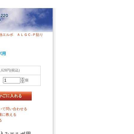
熱エルボ ＡＬＧＣ-Ｐ貼り
ボ用
1,628円(税込)
個
いて問い合わせる
達に教える
る