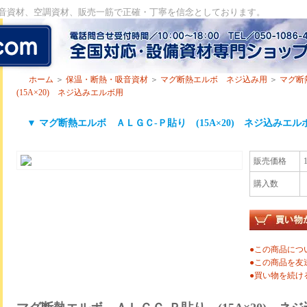
遮音資材、空調資材、販売一筋で正確・丁寧を信念としております。
ホーム
＞
保温・断熱・吸音資材
＞
マグ断熱エルボ ネジ込み用
＞
マグ断
(15A×20) ネジ込みエルボ用
▼ マグ断熱エルボ ＡＬＧＣ-Ｐ貼り (15A×20) ネジ込みエル
販売価格
購入数
●この商品につ
●この商品を友
●買い物を続け