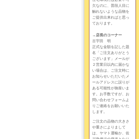
欠なのに、普段人目に
触れないような品物を
ご提供出来ればと思っ
ております。
→店長のコーナー
古宇田 明
正式な金額を記した題
名「ご注文ありがとう
ございます」メールが
２営業日以内に届かな
い場合は、ご注文時に
お知らせいただいたメ
ールアドレスに誤りが
ある可能性が御座いま
す。お手数ですが、お
問い合わせフォームよ
りご連絡をお願いいた
します。
ご注文の品物の大きさ
や重さによりまして
は、ヤマト運輸か、佐