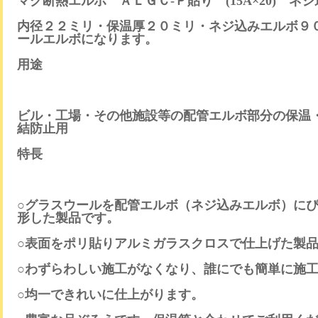
マグ断熱エルボ ＡＬＧＣ-Ｐ貼り (15A×20) ネ
内径２２ミリ・保温厚２０ミリ・ネジ込みエルボ９０
ールエルボになります。
用途
ビル・工場・その他施設等の配管エルボ部分の保温
結防止用
特長
○グラスウールを配管エルボ（ネジ込みエルボ）に
形した製品です。
○表面をポリ貼りアルミガラスクロスで仕上げた製
○わずらわしい施工がなくなり、誰にでも簡単に施
○均一できれいに仕上がります。