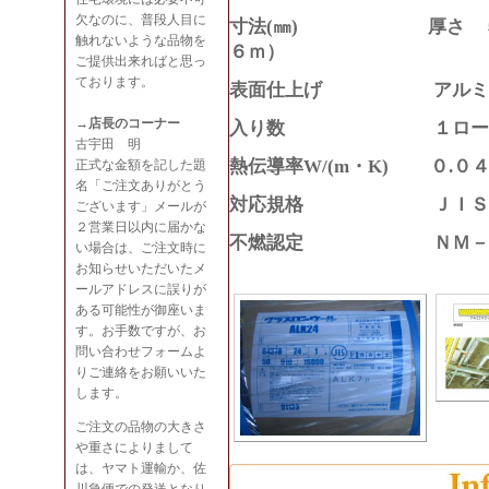
欠なのに、普段人目に
寸法(㎜) 厚さ ５０ 
触れないような品物を
６ｍ）
ご提供出来ればと思っ
ております。
表面仕上げ アルミク
→店長のコーナー
入り数 １ロー
古宇田 明
熱伝導率W/(m・K) ０.０
正式な金額を記した題
名「ご注文ありがとう
対応規格 ＪＩＳ Ａ 
ございます」メールが
２営業日以内に届かな
不燃認定 ＮＭ－８
い場合は、ご注文時に
お知らせいただいたメ
ールアドレスに誤りが
ある可能性が御座いま
す。お手数ですが、お
問い合わせフォームよ
りご連絡をお願いいた
します。
ご注文の品物の大きさ
や重さによりまして
は、ヤマト運輸か、佐