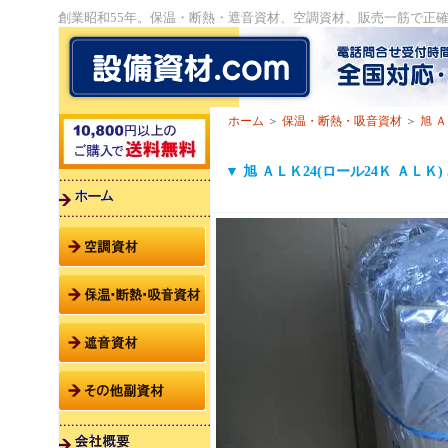
創業昭和55年。保温・断熱・遮音資材、空調資材、販売一筋で正
ホーム
＞
保温・断熱・吸音資材
＞
旭 Ａ
▼ 旭 ＡＬＫ24(ロール24Ｋ ＡＬＫ)