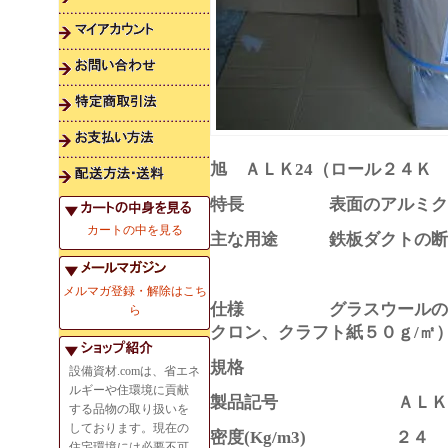
旭 ＡＬＫ24（ロール２４Ｋ
特長 表面のアルミクラフ
カートの中を見る
主な用途 鉄板ダクトの断
メルマガ登録・解除はこち
仕様 グラスウールの表面
ら
クロン、クラフト紙５０ｇ/㎡
規格
設備資材.comは、省エネ
ルギーや住環境に貢献
製品記号 ＡＬＫ
する品物の取り扱いを
しております。現在の
密度(Kg/m3) ２４
住宅環境には必要不可