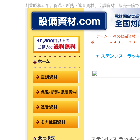
創業昭和55年。保温・断熱・遮音資材、空調資材、販売一筋
ホーム
＞
その他副資材
ボ ＃４３０ ９０°
▼ ステンレス ラ
ステンレス ラッキ