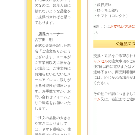
・銀行振込
欠なのに、普段人目に
・ゆうちょ銀行
触れないような品物を
・ヤマト（コレクト）
ご提供出来ればと思っ
ております。
■詳しくは
お支払い方法
い。
→店長のコーナー
古宇田 明
正式な金額を記した題
名「ご注文ありがとう
交換・返品をご希望され
ございます」メールが
ャンセル
の注意事項をご
２営業日以内に届かな
後7日以内に電話または
い場合は、ご注文時に
連絡下さい。商品到着後
お知らせいただいたメ
には、応じかねる場合が
ールアドレスに誤りが
ください。
ある可能性が御座いま
す。お手数ですが、お
その他ご相談につきまし
問い合わせフォームよ
ーム
又は、右記までご連
りご連絡をお願いいた
します。
ご注文の品物の大きさ
や重さによりまして
は、ヤマト運輸か、佐